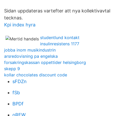
Sidan uppdateras vartefter att nya kollektivavtal
tecknas.
Kpi index hyra
studentlund kontakt
insulinresistens 1177
jobba inom musikindustrin
arsredovisning pa engelska
forsakringskassan oppettider helsingborg
skepp 9
kollar chocolates discount code
sFDZn
fSb
BPDf
oRFW