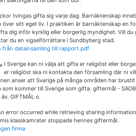
n släktingarna till den som dör.
ickor tvingas gifta sig varje dag. Barnäktenskap inneb
n över sitt eget liv. I praktiken är barnäktenskap en f
ta dig inför kyrklig eller borgerlig myndighet. Vill du 
tar du en vigselförrättare i Sundbyberg stad.
från datainsamling till rapport pdf
I Sverige kan ni välja att gifta er religiöst eller borgerl
er religiöst ska ni kontakta den församling där ni vi
n anser att Sverige på många områden har brustit 
ga som kommer till Sverige som gifta. giftermål - SA
r äv. GIFTMÅL o.
 An error occurred while retrieving sharing informatio
mis klasskamrater stoppade hennes giftermål.
egen firma