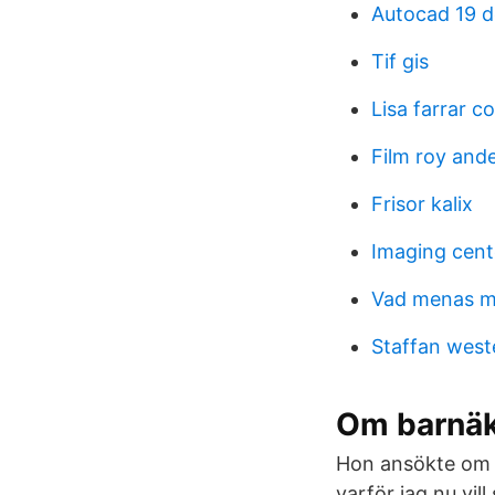
Autocad 19 
Tif gis
Lisa farrar c
Film roy and
Frisor kalix
Imaging cent
Vad menas me
Staffan west
Om barnäk
Hon ansökte om u
varför jag nu vill