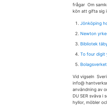
frågar Om samkön
kön att gifta sig 
Jönköping ho
Newton yrke
Bibliotek täb
To four digit
Bolagsverke
Vid vigseln Sver
info@ hantverksr
användning av o
DU SER sväva i s
hyllor, möbler oc