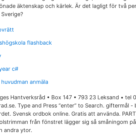
ade äktenskap och kärlek. Är det lagligt för två p
i Sverige?
vrätt
shögskola flashback
y
 year c#
t huvudman anmäla
iges Hantverksråd • Box 147 • 793 23 Leksand • tel
ad.se. Type and Press “enter” to Search. giftermål -
rdet. Svensk ordbok online. Gratis att använda. P
olstrimman från fönstret lägger sig så småningom på
h andra ytor.