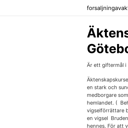
forsaljningava
Äktens
Göteb
Är ett giftermål i
Äktenskapskursen
en stark och sun
medborgare som vi
hemlandet. ( Beh
vigselförrättare 
en vigsel Bruden
hennes. För att vi