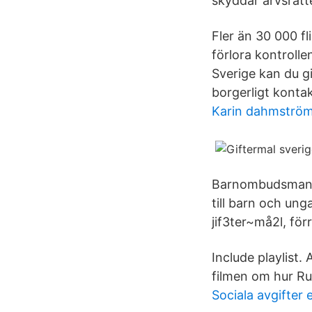
skyddar arvsrätte
Fler än 30 000 fl
förlora kontrolle
Sverige kan du gif
borgerligt kontak
Karin dahmström 
Barnombudsmanne
till barn och un
jif3ter~må2l, för
Include playlist.
filmen om hur Ru
Sociala avgifter 