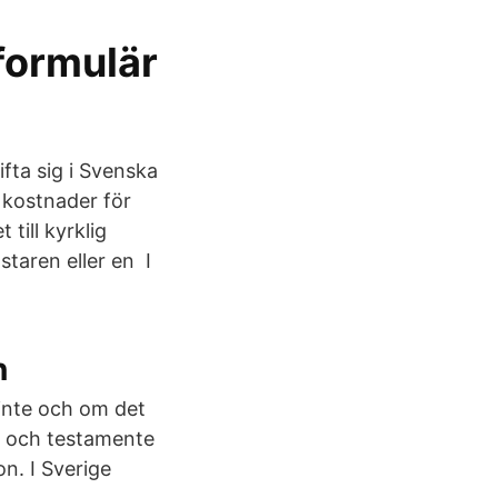
formulär
ifta sig i Svenska
 kostnader för
 till kyrklig
staren eller en I
n
 inte och om det
d och testamente
on. I Sverige