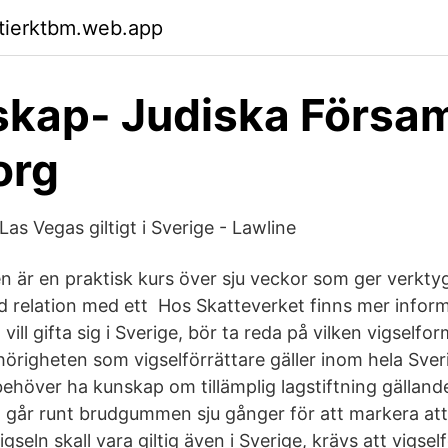
ktierktbm.web.app
kap- Judiska Försam
org
 Las Vegas giltigt i Sverige - Lawline
 är en praktisk kurs över sju veckor som ger verktyg
d relation med ett Hos Skatteverket finns mer infor
ll gifta sig i Sverige, bör ta reda på vilken vigselfo
örigheten som vigselförrättare gäller inom hela Sver
behöver ha kunskap om tillämplig lagstiftning gällande
 går runt brudgummen sju gånger för att markera att
gseln skall vara giltig även i Sverige, krävs att vigsel