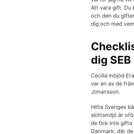
Att vara gift. Du 
och den du gifter
dig och med vem.
Checklis
dig SEB
Cecilia inbjöd E
var en av de främ
Johansson.
Hitta Sveriges bäs
slottsmiljö är of
de fick inte gift
Danmark, där de