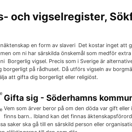
- och vigselregister, Sök
rnäktenskap en form av slaveri Det kostar inget att g
, men om ni har särskilda önskemål som medför extra
i Borgerlig vigsel. Precis som i Sverige är alternativet
sig borgerligt på rådhuset. Då utförs vigseln av borgmä
ja att gifta dig borgerligt eller religiöst.
Gifta sig - Söderhamns kommu
Vem som ärver beror på om den döda var gift eller
finns barn.. Ibland kan det finnas äktenskapsföror
sa saker ska gå till en särskild person eller organisati