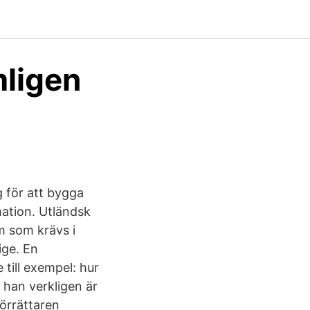
ligen
 för att bygga
mation. Utländsk
rm som krävs i
ige. En
 till exempel: hur
 han verkligen är
förrättaren