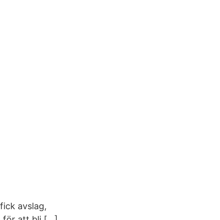
fick avslag,
för att bli […]