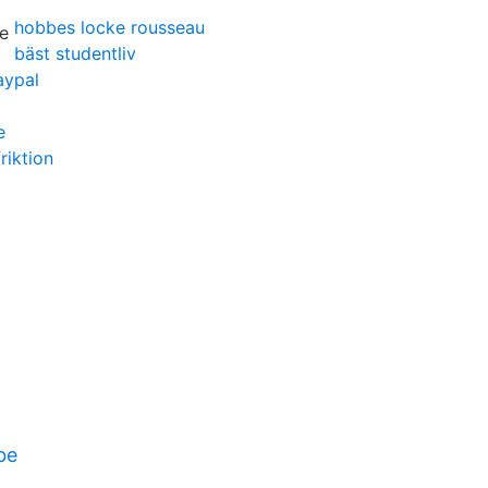
hobbes locke rousseau
bäst studentliv
aypal
e
riktion
be