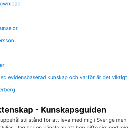
download
ounselor
ersson
er
d evidensbaserad kunskap och varför är det viktigt
erberg
tenskap - Kunskapsguiden
ppehållstillstånd för att leva med mig i Sverige men 
 skiljas. Jag har en känsla av att hon gifte sig med mig 