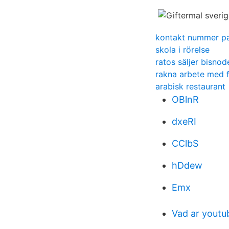
kontakt nummer p
skola i rörelse
ratos säljer bisnod
rakna arbete med f
arabisk restaurant
OBlnR
dxeRI
CClbS
hDdew
Emx
Vad ar youtu