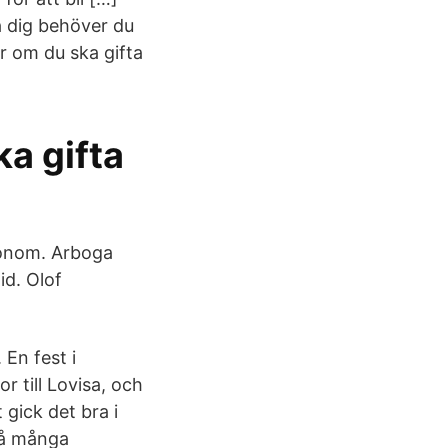
ta dig behöver du
r om du ska gifta
ka gifta
honom. Arboga
id. Olof
 En fest i
r till Lovisa, och
 gick det bra i
på många