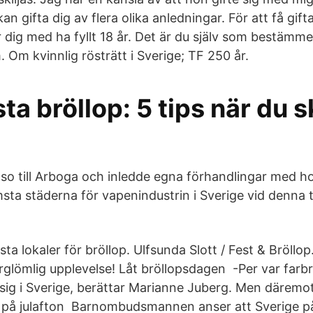
kan gifta dig av flera olika anledningar. För att få gif
 dig med ha fyllt 18 år. Det är du själv som bestämme
 Om kvinnlig rösträtt i Sverige; TF 250 år.
ta bröllop: 5 tips när du s
raso till Arboga och inledde egna förhandlingar med 
sta städerna för vapenindustrin i Sverige vid denna t
ta lokaler för bröllop. Ulfsunda Slott / Fest & Bröllop.
örglömlig upplevelse! Låt bröllopsdagen -Per var farbro
a sig i Sverige, berättar Marianne Juberg. Men däremot
 på julafton Barnombudsmannen anser att Sverige 