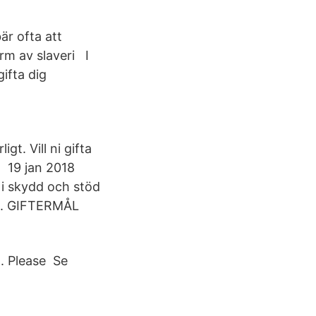
är ofta att
orm av slaveri I
gifta dig
igt. Vill ni gifta
ll 19 jan 2018
i skydd och stöd
OB. GIFTERMÅL
n. Please Se