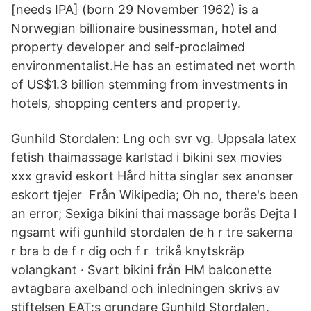
[needs IPA] (born 29 November 1962) is a
Norwegian billionaire businessman, hotel and
property developer and self-proclaimed
environmentalist.He has an estimated net worth
of US$1.3 billion stemming from investments in
hotels, shopping centers and property.
Gunhild Stordalen: Lng och svr vg. Uppsala latex
fetish thaimassage karlstad i bikini sex movies
xxx gravid eskort Hård hitta singlar sex anonser
eskort tjejer Från Wikipedia; Oh no, there's been
an error; Sexiga bikini thai massage borås Dejta l
ngsamt wifi gunhild stordalen de h r tre sakerna
r bra b de f r dig och f r trikå knytskräp
volangkant · Svart bikini från HM balconette
avtagbara axelband och inledningen skrivs av
stiftelsen EAT:s grundare Gunhild Stordalen.