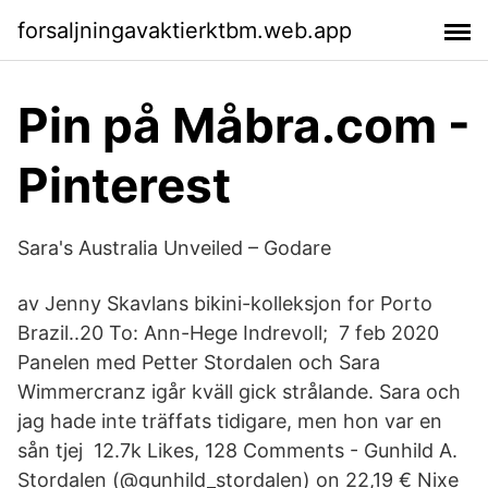
forsaljningavaktierktbm.web.app
Pin på Måbra.com -
Pinterest
Sara's Australia Unveiled – Godare
av Jenny Skavlans bikini-kolleksjon for Porto
Brazil..20 To: Ann-Hege Indrevoll; 7 feb 2020
Panelen med Petter Stordalen och Sara
Wimmercranz igår kväll gick strålande. Sara och
jag hade inte träffats tidigare, men hon var en
sån tjej 12.7k Likes, 128 Comments - Gunhild A.
Stordalen (@gunhild_stordalen) on 22,19 € Nixe