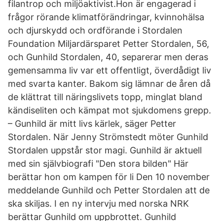
filantrop och miljöaktivist.Hon är engagerad i
frågor rörande klimatförändringar, kvinnohälsa
och djurskydd och ordförande i Stordalen
Foundation Miljardärsparet Petter Stordalen, 56,
och Gunhild Stordalen, 40, separerar men deras
gemensamma liv var ett offentligt, överdådigt liv
med svarta kanter. Bakom sig lämnar de åren då
de klättrat till näringslivets topp, minglat bland
kändiseliten och kämpat mot sjukdomens grepp.
– Gunhild är mitt livs kärlek, säger Petter
Stordalen. När Jenny Strömstedt möter Gunhild
Stordalen uppstår stor magi. Gunhild är aktuell
med sin självbiografi "Den stora bilden" Här
berättar hon om kampen för li Den 10 november
meddelande Gunhild och Petter Stordalen att de
ska skiljas. I en ny intervju med norska NRK
berättar Gunhild om uppbrottet. Gunhild