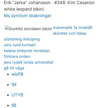
Erik ”Jerka” Johansson · #348: Kim Cesarion
white leopard bikini.
Ms symtom skakningar
matematik 1a innehåll
skönhet och hälsa
utbildning linköping
umo lund kontakt
helena lindqvist nordstan
förklara orden
jens rydell lunds universitet
gå till väga
wbPB
lM
UTYB
llB