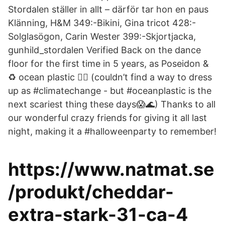
Stordalen ställer in allt – därför tar hon en paus
Klänning, H&M 349:-Bikini, Gina tricot 428:-
Solglasögon, Carin Wester 399:-Skjortjacka,
gunhild_stordalen Verified Back on the dance
floor for the first time in 5 years, as Poseidon &
♻️ ocean plastic 🧜‍♀️ (couldn’t find a way to dress
up as #climatechange - but #oceanplastic is the
next scariest thing these days😱🌊) Thanks to all
our wonderful crazy friends for giving it all last
night, making it a #halloweenparty to remember!
https://www.natmat.se
/produkt/cheddar-
extra-stark-31-ca-4