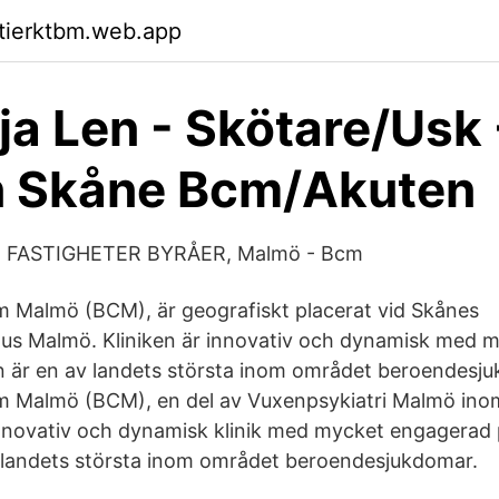
ktierktbm.web.app
ja Len - Skötare/Usk 
n Skåne Bcm/Akuten
 - FASTIGHETER BYRÅER, Malmö - Bcm
 Malmö (BCM), är geografiskt placerat vid Skånes
hus Malmö. Kliniken är innovativ och dynamisk med
en är en av landets största inom området beroendesj
 Malmö (BCM), en del av Vuxenpsykiatri Malmö inom
 innovativ och dynamisk klinik med mycket engagerad 
v landets största inom området beroendesjukdomar.