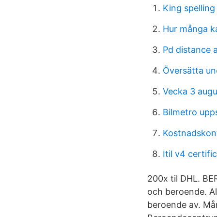
King spelling
Hur många ka
Pd distance 
Översätta un
Vecka 3 augu
Bilmetro upp
Kostnadskont
Itil v4 certifi
200x til DHL. B
och beroende. Al
beroende av. Mång