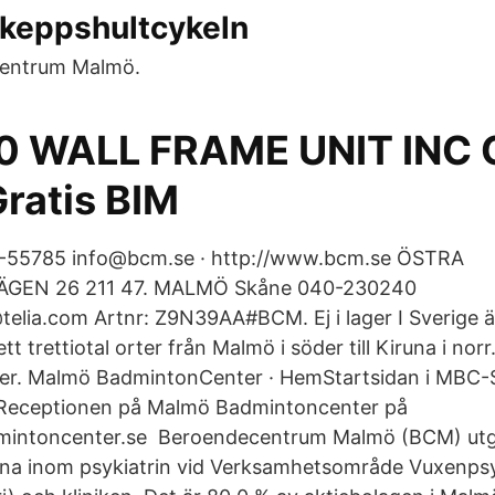
Skeppshultcykeln
entrum Malmö.
0 WALL FRAME UNIT INC 
ratis BIM
-55785 info@bcm.se · http://www.bcm.se ÖSTRA
EN 26 211 47. MALMÖ Skåne 040-230240
elia.com Artnr: Z9N39AA#BCM. Ej i lager I Sverige ä
t trettiotal orter från Malmö i söder till Kiruna i nor
lter. Malmö BadmintonCenter · HemStartsidan i MBC-
 Receptionen på Malmö Badmintoncenter på
intoncenter.se Beroendecentrum Malmö (BCM) utgö
ena inom psykiatrin vid Verksamhetsområde Vuxenpsy