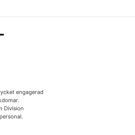
-
 mycket engagerad
ukdomar.
 Division
personal.