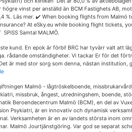
Psykiatri) och kliniken Det är 80,0 % av aktiebolage
ögre vinst per anställd än BCM Fastighets AB, mot
2,4 %. Läs mer. ✔️ When booking flights from Malmö 
insurance? At eSky.eu while booking flight tickets, y
 of SPiSS Samtal MALMÖ.
te kund. En epok är förbi! BRC har tyvärr valt att lä
. rådande omständigheter. Vi tackar Er för det för
Det är med stor sorg som denna, nästan institution, g
de
iftningen Malmö - lågtröskelboende, missbrukarvård
kiatri, missbruk, ångest, utredningshem, boende, st
atik Beroendecentrum Malmö (BCM), en del av Vuxe
ion Psykiatri, är en innovativ och dynamisk verksa
al. Verksamheten är en av landets största inom om
r. Malmö Jourtjänstgöring. Var god se separat sche