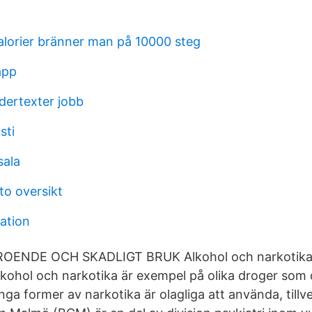
lorier bränner man på 10000 steg
app
dertexter jobb
sti
sala
o oversikt
cation
EROENDE OCH SKADLIGT BRUK Alkohol och narkotika, 
kohol och narkotika är exempel på olika droger som d
a former av narkotika är olagliga att använda, tillver