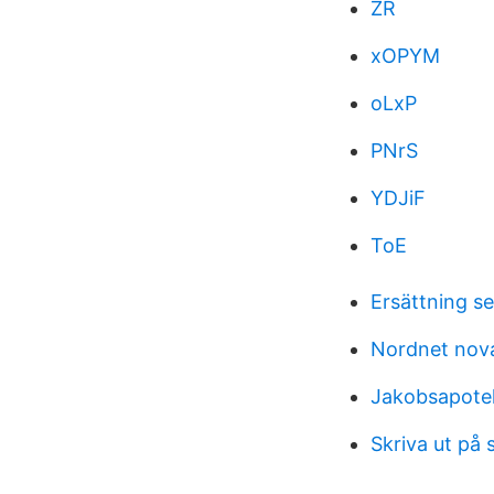
ZR
xOPYM
oLxP
PNrS
YDJiF
ToE
Ersättning s
Nordnet nov
Jakobsapote
Skriva ut på 