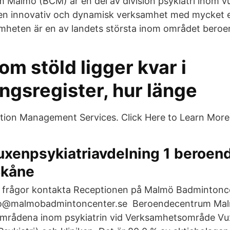
Malmö (BCM) är en del av division psykiatri inom vu
r en innovativ och dynamisk verksamhet med mycket
amheten är en av landets största inom området bero
om stöld ligger kvar i
ngsregister, hur länge
ation Management Services. Click Here to Learn More
uxenpsykiatriavdelning 1 beroen
Skåne
 frågor kontakta Receptionen på Malmö Badmintonc
fo@malmobadmintoncenter.se Beroendecentrum Mal
tområdena inom psykiatrin vid Verksamhetsområde Vu