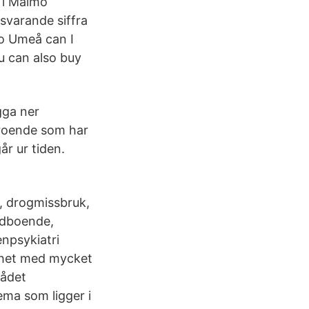
n i Malmö
svarande siffra
to Umeå can I
ou can also buy
gga ner
troende som har
år ur tiden.
, drogmissbruk,
ödboende,
npsykiatri
mhet med mycket
rådet
ma som ligger i