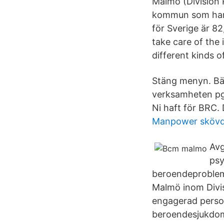
Malmö (Division 
kommun som har h
för Sverige är 8
take care of the 
different kinds
Stäng menyn. Bäs
verksamheten pga
Ni haft för BRC. 
Manpower sköv
Avg
psy
beroendeproblem
Malmö inom Divis
engagerad person
beroendesjukdoma