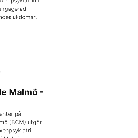
xenpsykiatrin i
 engagerad
endesjukdomar.
.
de Malmö -
enter på
mö (BCM) utgör
xenpsykiatri