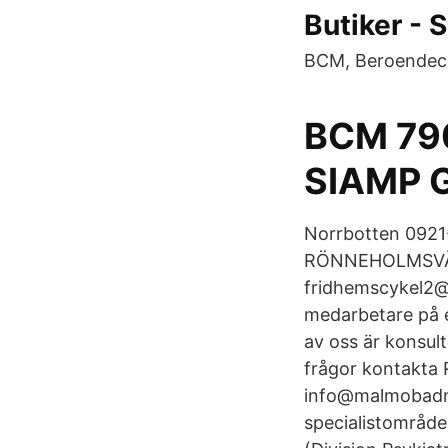
Butiker - 
BCM, Beroendec
BCM 79
SIAMP G
Norrbotten 0921
RÖNNEHOLMSVÄG
fridhemscykel2@t
medarbetare på et
av oss är konsu
frågor kontakta
info@malmobadm
specialistområd