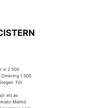
CISTERN
r vi 2 500
r. Omkring 1 500
Stegen. För
r ett av
kiatri Malmö