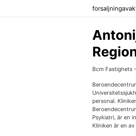
forsaljningava
Antoni
Regio
Bcm Fastighets
Beroendecentrum
Universitetssjuk
personal. Klinik
Beroendecentrum
Psykiatri, är en
Kliniken är en a