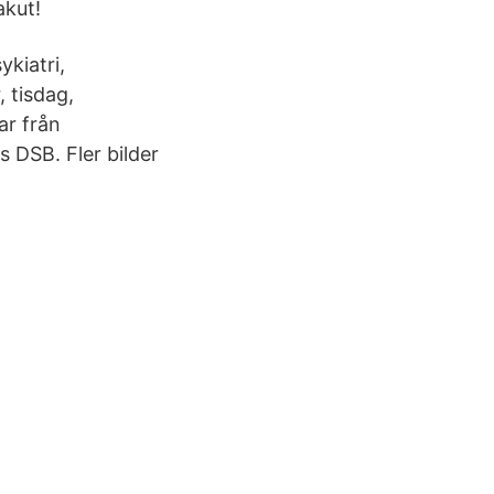
akut!
kiatri,
 tisdag,
ar från
 DSB. Fler bilder