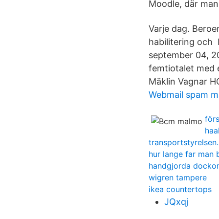
Moodle, där man 
Varje dag. Beroe
habilitering och
september 04, 20
femtiotalet med 
Mäklin Vagnar H
Webmail spam ma
för
haa
transportstyrelsen.
hur lange far man 
handgjorda docko
wigren tampere
ikea countertops
JQxqj