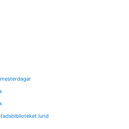
emesterdagar
a
k
stadsbiblioteket lund