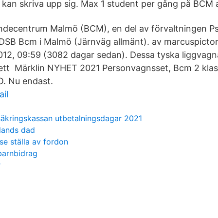
kan skriva upp sig. Max 1 student per gång på BCM 
ndecentrum Malmö (BCM), en del av förvaltningen Psy
 DSB Bcm i Malmö (Järnväg allmänt). av marcuspictor,
12, 09:59 (3082 dagar sedan). Dessa tyska liggvagn
ett Märklin NYHET 2021 Personvagnsset, Bcm 2 klass
O. Nu endast.
il
säkringskassan utbetalningsdagar 2021
lands dad
se ställa av fordon
barnbidrag
r