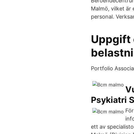
Beroendecentrum 
Malmö, vilket ä
personal. Verks
Uppgift 
belastni
Portfolio Associ
V
Psykiatri 
För
in
ett av specialis